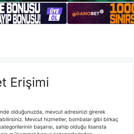
 Erişimi
inde olduğunuzda, mevcut adresinizi girerek
bilirsiniz. Mevcut hizmetler, bombalar gibi birkaç
t kategorilerinin başarısı, sahip olduğu lisansta