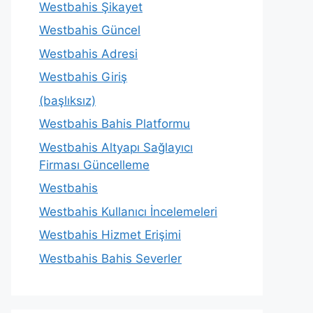
Westbahis Şikayet
Westbahis Güncel
Westbahis Adresi
Westbahis Giriş
(başlıksız)
Westbahis Bahis Platformu
Westbahis Altyapı Sağlayıcı
Firması Güncelleme
Westbahis
Westbahis Kullanıcı İncelemeleri
Westbahis Hizmet Erişimi
Westbahis Bahis Severler