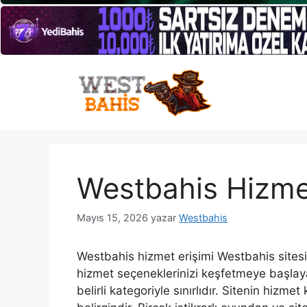
İçeriğe
atla
Westbahis Hizmet
Mayıs 15, 2026
yazar
Westbahis
Westbahis hizmet erişimi Westbahis sites
hizmet seçeneklerinizi keşfetmeye başlaya
belirli kategoriyle sınırlıdır. Sitenin hizme