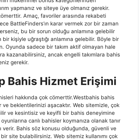
sitenin mükemmel bonus kategorilerinden
ırım yapmanız ve siteye üye olmanız gerekir.
merttir. Amaç, favoriler arasında rekabeti
ce BattleFinders’ın karar vermek zor bir zaman
ederseniz, bu bir sorun olduğu anlamına gelebilir
 bir kişiyle uğraştığı anlamına gelebilir. Böyle bir
n. Oyunda sadece bir takım aktif olmayan hale
ara kazanabilirsiniz, ancak engelli takımlara bahis
niz gerekir.
 Bahis Hizmet Erişimi
hisleri hakkında çok cömerttir.Westbahis bahis
ir ve beklentilerinizi aşacaktır. Web sitemizle, çok
ilir ve kesintisiz ve keyifli bir bahis deneyimine
l oyunlarına canlı bahisler koymanıza olanak tanır
sı verir. Bahis söz konusu olduğunda, güvenli ve
ir site bulabilirsiniz. Web sitemiz kullanımı çok