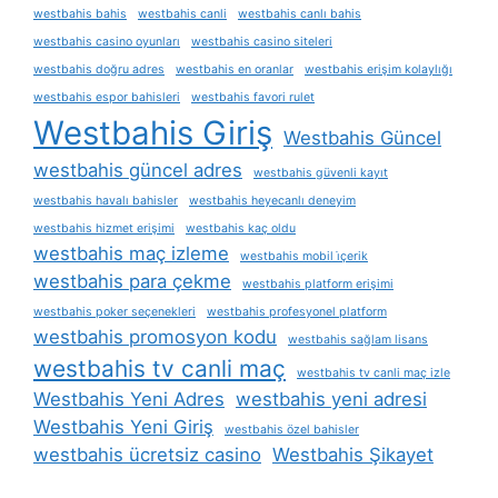
westbahis bahis
westbahis canli
westbahis canlı bahis
westbahis casino oyunları
westbahis casino siteleri
westbahis doğru adres
westbahis en oranlar
westbahis erişim kolaylığı
westbahis espor bahisleri
westbahis favori rulet
Westbahis Giriş
Westbahis Güncel
westbahis güncel adres
westbahis güvenli kayıt
westbahis havalı bahisler
westbahis heyecanlı deneyim
westbahis hizmet erişimi
westbahis kaç oldu
westbahis maç izleme
westbahis mobil i̇çerik
westbahis para çekme
westbahis platform erişimi
westbahis poker seçenekleri
westbahis profesyonel platform
westbahis promosyon kodu
westbahis sağlam lisans
westbahis tv canli maç
westbahis tv canli maç izle
Westbahis Yeni Adres
westbahis yeni adresi
Westbahis Yeni Giriş
westbahis özel bahisler
westbahis ücretsiz casino
Westbahis Şikayet