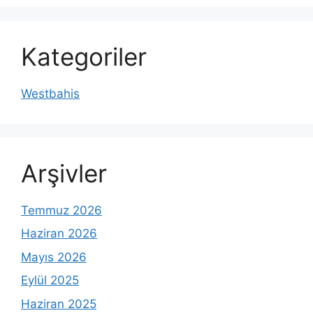
Kategoriler
Westbahis
Arşivler
Temmuz 2026
Haziran 2026
Mayıs 2026
Eylül 2025
Haziran 2025