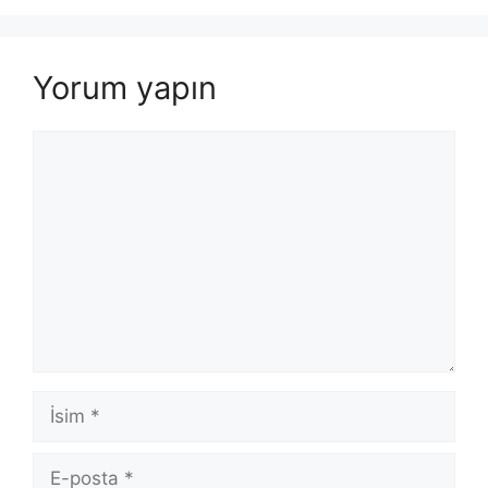
Yorum yapın
Yorum
İsim
E-