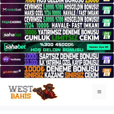
İçeriğe
atla
Menü