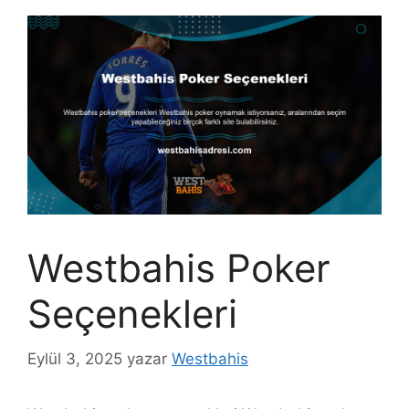
Westbahis Poker
Seçenekleri
Eylül 3, 2025
yazar
Westbahis