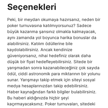
Seçenekleri
Peki, bir meydan okumaya hazırsanız, neden bir
poker turnuvasına katılmıyorsunuz? Sadece
büyük kazanma şansınız olmakla kalmayacak,
aynı zamanda yol boyunca harika bonuslar da
alabilirsiniz. Katılım ödüllerine bile
kaydolabilirsiniz. Ancak kendinize
güveniyorsanız, nihai hedefiniz olarak daha
düşük bir fiyat hedefleyebilirsiniz. Sitede bir
yarışmadan sonra kazanabileceğiniz çok sayıda
ödül, ciddi astronomik para miktarının bir yolunu
sunar. Yarışmayı takip etmek için siteyi sosyal
medya hesaplarınızdan takip edebilirsiniz.
Haber kaynağından farklı bilgiler bulabilirsiniz.
Bu haberi aldığınızda hiçbir şeyi
kaçırmayacaksınız. Poker turnuvaları, sitedeki