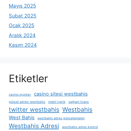
Mayıs 2025
Şubat 2025
Ocak 2025
Aralık 2024
Kasım 2024
Etiketler
casino sitesi westbahis
casino oyunları
güncel adresi westbahis
mobil içerik
sağlam lisans
twitter westbahis
Westbahis
West Bahis
westbahis adres güncellemeleri
Westbahis Adresi
westbahis adres kontrol