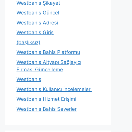
Westbahis Şikayet
Westbahis Güncel
Westbahis Adresi
Westbahis Giriş
(başlıksız)
Westbahis Bahis Platformu
Westbahis Altyapı Sağlayıcı
Firması Güncelleme
Westbahis
Westbahis Kullanıcı İncelemeleri
Westbahis Hizmet Erişimi
Westbahis Bahis Severler