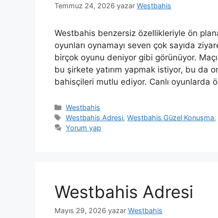
Temmuz 24, 2026
yazar
Westbahis
Westbahis benzersiz özellikleriyle ön plana
oyunları oynamayı seven çok sayıda ziyare
birçok oyunu deniyor gibi görünüyor. Maçın
bu şirkete yatırım yapmak istiyor, bu da on
bahisçileri mutlu ediyor. Canlı oyunlard
Kategoriler
Westbahis
Etiketler
Westbahis Adresi
,
Westbahis Güzel Konuşma
Yorum yap
Westbahis Adresi
Mayıs 29, 2026
yazar
Westbahis