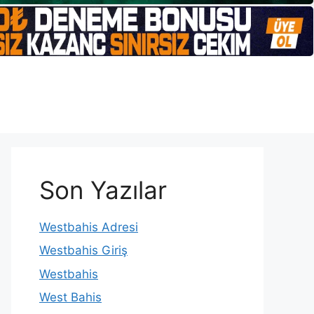
Son Yazılar
Westbahis Adresi
Westbahis Giriş
Westbahis
West Bahis