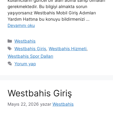
kullanıcıların güncel bir alan adına sahip olmaları
gerekmektedir. Bu bilgiyi almakta sorun
yaşıyorsanız Westbahis Mobil Giriş Adımları
Yardım Hattına bu konuyu bildirmenizi …
Devamını oku
Kategoriler
Westbahis
Etiketler
Westbahis Giriş
,
Westbahis Hizmeti
,
Westbahis Spor Dalları
Yorum yap
Westbahis Giriş
Mayıs 22, 2026
yazar
Westbahis