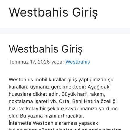
Westbahis Giriş
Westbahis Giriş
Temmuz 17, 2026
yazar
Westbahis
Westbahis mobil kurallar giriş yaptığınızda şu
kurallara uymanız gerekmektedir: Aşağıdaki
hususlara dikkat edin. Büyük harf, rakam,
noktalama işareti vb. Orta. Beni Hatırla özelliği
hızlı ve kolay bir şekilde kaydolmanıza yardımcı
olur. Bu yazma hızını artıracaktır.
İnternette Westbahis araması yapacak