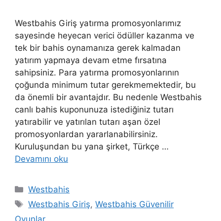
Westbahis Giriş yatırma promosyonlarımız
sayesinde heyecan verici ödüller kazanma ve
tek bir bahis oynamanıza gerek kalmadan
yatırım yapmaya devam etme fırsatına
sahipsiniz. Para yatırma promosyonlarının
çoğunda minimum tutar gerekmemektedir, bu
da önemli bir avantajdır. Bu nedenle Westbahis
canlı bahis kuponunuza istediğiniz tutarı
yatırabilir ve yatırılan tutarı aşan özel
promosyonlardan yararlanabilirsiniz.
Kuruluşundan bu yana şirket, Türkçe …
Devamını oku
Kategoriler
Westbahis
Etiketler
Westbahis Giriş
,
Westbahis Güvenilir
Oyunlar