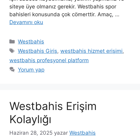
siteye üye olmanız gerekir. Westbahis spor
bahisleri konusunda çok cömerttir. Amaç, …
Devamını oku
Kategoriler
Westbahis
Etiketler
Westbahis Giriş
,
westbahis hizmet erişimi
,
westbahis profesyonel platform
Yorum yap
Westbahis Erişim
Kolaylığı
Haziran 28, 2025
yazar
Westbahis