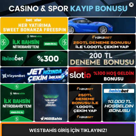
×
WESTBAHİS GİRİŞ İÇİN TIKLAYINIZ!