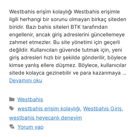
Westbahis erişim kolaylığı Westbahis erişimle
ilgili herhangi bir sorunu olmayan birkaç siteden
biridir. Bazı bahis siteleri BTK tarafından
engellenir, ancak giriş adreslerini güncellemeye
zahmet etmezler. Bu site yönetimi için geçerli
değildir. Kullanıcıları güvende tutmak için, yeni
giriş adresleri hızlı bir şekilde gönderilir, böylece
kimse yanlış ellere düşmez. Böylece, kullanıcılar
sitede kolayca gezinebilir ve para kazanmaya …
Devamını oku
Kategoriler
Westbahis
Etiketler
westbahis erişim kolaylığı
,
Westbahis Giriş
,
westbahis heyecanlı deneyim
Yorum yap