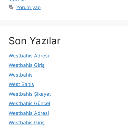
Yorum yap
Son Yazılar
Westbahis Adresi
Westbahis Giriş
Westbahis
West Bahis
Westbahis Şikayet
Westbahis Güncel
Westbahis Adresi
Westbahis Giriş