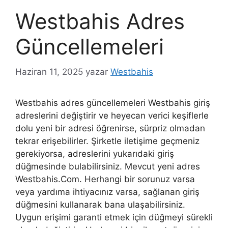
Westbahis Adres
Güncellemeleri
Haziran 11, 2025
yazar
Westbahis
Westbahis adres güncellemeleri Westbahis giriş
adreslerini değiştirir ve heyecan verici keşiflerle
dolu yeni bir adresi öğrenirse, sürpriz olmadan
tekrar erişebilirler. Şirketle iletişime geçmeniz
gerekiyorsa, adreslerini yukarıdaki giriş
düğmesinde bulabilirsiniz. Mevcut yeni adres
Westbahis.Com. Herhangi bir sorunuz varsa
veya yardıma ihtiyacınız varsa, sağlanan giriş
düğmesini kullanarak bana ulaşabilirsiniz.
Uygun erişimi garanti etmek için düğmeyi sürekli