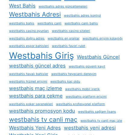
West Bahis
westbahis adres güncellemeleri
Westbahis Adresi
westbahis adres kontrol
westbahis bahis
westbahis canli
westbahis canlı bahis
westbahis casino oyunları
westbahis casino siteleri
westbahis doğru adres
westbahis en oranlar
westbahis erişim kolaylığı
westbahis espor bahisleri
westbahis favori rulet
Westbahis Giriş
Westbahis Güncel
westbahis güncel adres
westbahis güvenli kayıt
westbahis havalı bahisler
westbahis heyecanlı deneyim
westbahis hizmet erişimi
westbahis kaç oldu
westbahis maç izleme
westbahis mobil i̇çerik
westbahis para çekme
westbahis platform erişimi
westbahis poker seçenekleri
westbahis profesyonel platform
westbahis promosyon kodu
westbahis sağlam lisans
westbahis tv canli maç
westbahis tv canli maç izle
Westbahis Yeni Adres
westbahis yeni adresi