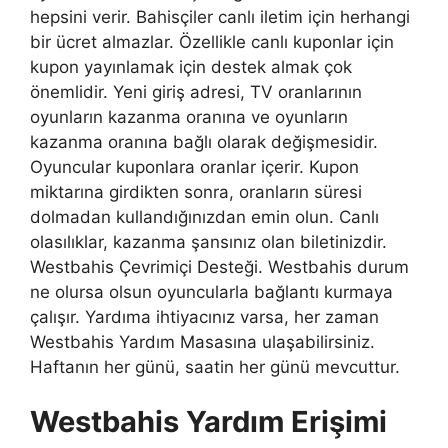
hepsini verir. Bahisçiler canlı iletim için herhangi
bir ücret almazlar. Özellikle canlı kuponlar için
kupon yayınlamak için destek almak çok
önemlidir. Yeni giriş adresi, TV oranlarının
oyunların kazanma oranına ve oyunların
kazanma oranına bağlı olarak değişmesidir.
Oyuncular kuponlara oranlar içerir. Kupon
miktarına girdikten sonra, oranların süresi
dolmadan kullandığınızdan emin olun. Canlı
olasılıklar, kazanma şansınız olan biletinizdir.
Westbahis Çevrimiçi Desteği. Westbahis durum
ne olursa olsun oyuncularla bağlantı kurmaya
çalışır. Yardıma ihtiyacınız varsa, her zaman
Westbahis Yardım Masasına ulaşabilirsiniz.
Haftanın her günü, saatin her günü mevcuttur.
Westbahis Yardım Erişimi