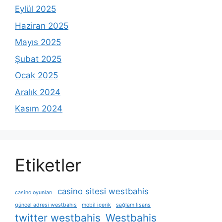
Eylül 2025
Haziran 2025
Mayıs 2025
Şubat 2025
Ocak 2025
Aralık 2024
Kasım 2024
Etiketler
casino sitesi westbahis
casino oyunları
güncel adresi westbahis
mobil içerik
sağlam lisans
twitter westbahis
Westbahis