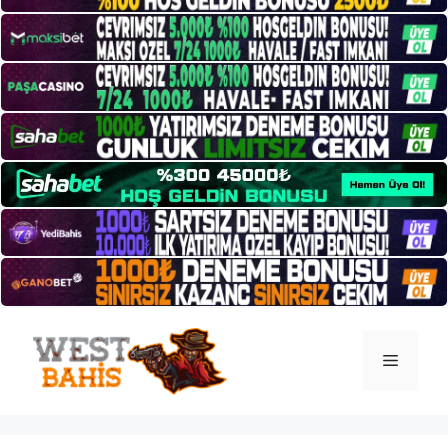
İçeriğe
atla
Menü