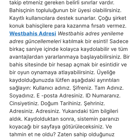
takip etmeniz gereken belirli sınırlar vardır.
Bahisçinin topluluğunun bir üyesi olabilirsiniz.
Kayıtlı kullanıcılara destek sunarlar. Çoğu şirket
konuk bahisçilere para kazanma fırsatı vermez.
Westbahis Adresi
Westbahis adres yenileme
adres güncellemeleri
katılmak bir esinti! Sadece
birkaç saniye içinde kolayca kaydolabilir ve tüm
avantajlardan yararlanmaya başlayabilirsiniz. Bir
bahis sitesinde bir hesap açmak bir esintidir ve
bir oyun oynamaya atlayabilirsiniz. Üyeliğe
kaydolduğunuzda lütfen aşağıdaki ayrıntıları
sağlayın: Kullanıcı adınız. Şifreniz. Tam Adınız.
Soyadınız. E -posta Adresiniz. ID Numaranız.
Cinsiyetiniz. Doğum Tarihiniz. Şehriniz.
Adresiniz. Adresiniz. Yukarıdaki tüm bilgileri
aldık. Kaydolduktan sonra, sistemin paranızı
koyacağı bir sayfaya götürüleceksiniz. Ve
tahmin et ne oldu? Zaten sahip olduğunuz