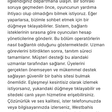
ilgilendiğiniz departmana ulaşın. Bir sonraki
soruya geçmeden önce, oyuncunun yardıma
ihtiyacı olup olmadığını bilmek istiyoruz. Eğer
yaparlarsa, bizimle sohbet etmek için bir
düğmeye tıklayabilirler. Sistem, bağlantı
isteklerinin sırasına göre oyuncuları hesap
yöneticilerine gönderir. Bu bölüm operatörlerin
nasıl bağlantılı olduğunu göstermektedir. Uzman
görevlerini bitirdikten sonra, tanıtım süreci
tamamlanır. Müşteri desteği bu alandaki
uzmanlar tarafından sağlanır. Üyelerini
gerçekten önemseyen ve mükemmel destek
sağlayan güvenilir bir bahis sitesi bulmak
önemlidir. Eşleşmeyi kesintisiz olarak izlemek
istiyorsanız, yukarıdaki düğmeye tıklayabilir ve
sitedeki canlı yayın hizmetine erişebilirsiniz.
Çözünürlük ve ses kalitesi, ister telefonunuzda
veya bilgisayarınızda izlerseniz, Westbahis