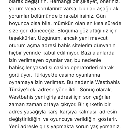
olarak değiştirin. Herhangi bir şikayet, öneriniz,
yorum veya sorularınız varsa, bunları aşağıdaki
yorumlar bölümünde bırakabilirsiniz. Gün
boyunca olsa bile, mümkün olan en kısa sürede
size geri döneceğiz. Bloguma göz attığınız için
teşekkürler. Üzgünüm, ancak yeni mevcut
oturum açma adresi bahis sitelerim dünyanın
hiçbir yerinde kabul edilmiyor. Bazı alanlarda
izin verilmeyen oyunlar var, bu nedenle
bahisçiler yasadışı casino operatörleri olarak
görülüyor. Türkiye’de casino oyunlarına
oynamaya izin verilmez. Bu nedenle Westbahis
Türkiye’deki adrese yöneliktir. Sonuç olarak,
Westbahis yeni giriş adresi için son çağrılar
zaman zaman ortaya çıkıyor. Bir şirketin bir
adres yasağıyla karşı karşıya kalması, adresin
değiştirildiğini ve oyuncuya verildiğini gösterir.
Yeni adresle giriş yapmakta sorun yaşıyorsanız,