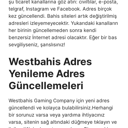
şu ticaret kanallarına göz atın: cıvıltılar, e-posta,
telgraf, Instagram ve Facebook. Adres birçok
kez güncellendi. Bahis siteleri artık değiştirilmiş
adresleri izleyemeyecektir. Yukarıdaki kanalların
her birinin güncellemeden sonra kendi
benzersiz İnternet adresi olacaktır. Eğer bir bas
sevgiliyseniz, şanslısınız!
Westbahis Adres
Yenileme Adres
Güncellemeleri
Westbahis Gaming Company için yeni adres
güncellendi ve kolayca bulabilirsiniz.Herhangi
bir sorunuz varsa veya yardıma ihtiyacınız
varsa, sitenin sağ altındaki düğmeye tıklayın ve