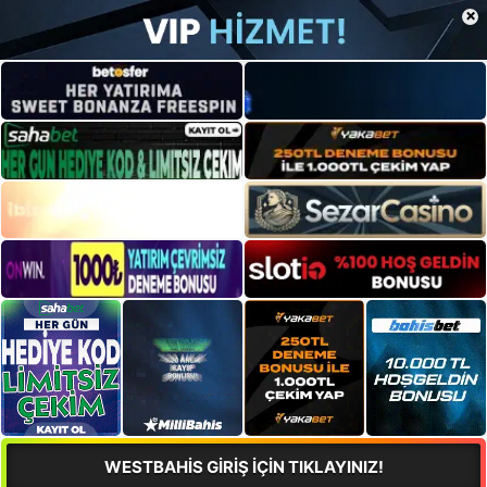
×
WESTBAHİS GİRİŞ İÇİN TIKLAYINIZ!