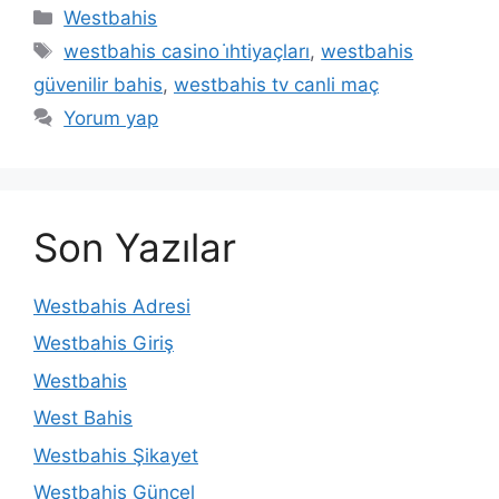
Kategoriler
Westbahis
Etiketler
westbahis casino i̇htiyaçları
,
westbahis
güvenilir bahis
,
westbahis tv canli maç
Yorum yap
Son Yazılar
Westbahis Adresi
Westbahis Giriş
Westbahis
West Bahis
Westbahis Şikayet
Westbahis Güncel