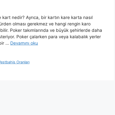
kart nedir? Ayrıca, bir kartın kare karta nasıl
türden olması gerekmez ve hangi rengin karo
bilir. Poker takımlarında ve büyük şehirlerde daha
teriyor. Poker çalarken para veya kalabalık yerler
bir …
Devamını oku
estbahis Oranları