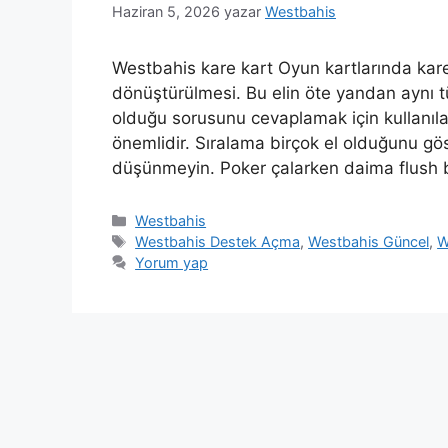
Haziran 5, 2026
yazar
Westbahis
Westbahis kare kart Oyun kartlarında kare 
dönüştürülmesi. Bu elin öte yandan aynı 
olduğu sorusunu cevaplamak için kullanıla
önemlidir. Sıralama birçok el olduğunu gös
düşünmeyin. Poker çalarken daima flush 
Kategoriler
Westbahis
Etiketler
Westbahis Destek Açma
,
Westbahis Güncel
,
W
Yorum yap