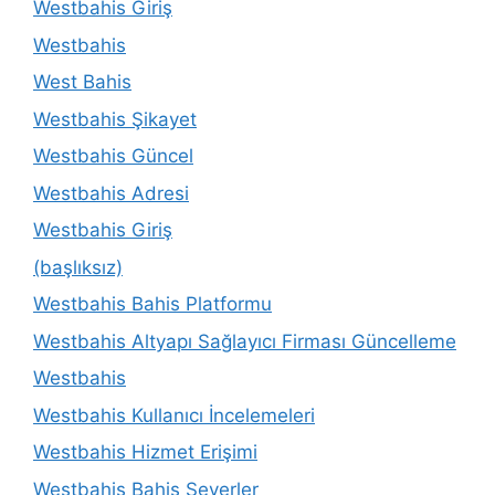
Westbahis Giriş
Westbahis
West Bahis
Westbahis Şikayet
Westbahis Güncel
Westbahis Adresi
Westbahis Giriş
(başlıksız)
Westbahis Bahis Platformu
Westbahis Altyapı Sağlayıcı Firması Güncelleme
Westbahis
Westbahis Kullanıcı İncelemeleri
Westbahis Hizmet Erişimi
Westbahis Bahis Severler