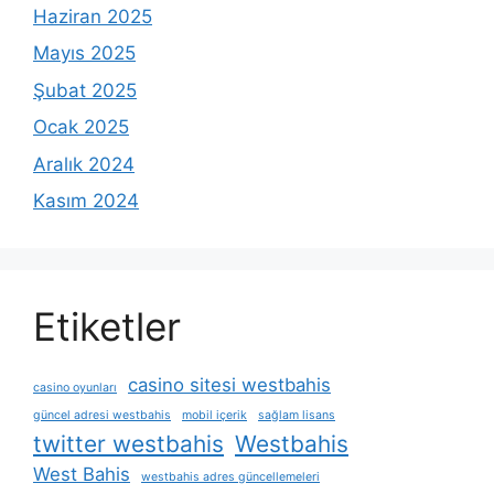
Haziran 2025
Mayıs 2025
Şubat 2025
Ocak 2025
Aralık 2024
Kasım 2024
Etiketler
casino sitesi westbahis
casino oyunları
güncel adresi westbahis
mobil içerik
sağlam lisans
twitter westbahis
Westbahis
West Bahis
westbahis adres güncellemeleri