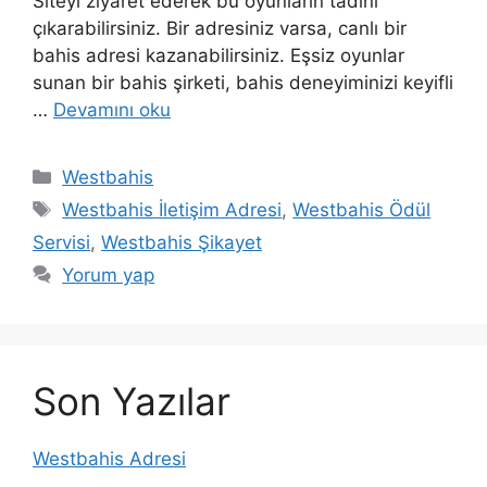
Siteyi ziyaret ederek bu oyunların tadını
çıkarabilirsiniz. Bir adresiniz varsa, canlı bir
bahis adresi kazanabilirsiniz. Eşsiz oyunlar
sunan bir bahis şirketi, bahis deneyiminizi keyifli
…
Devamını oku
Kategoriler
Westbahis
Etiketler
Westbahis İletişim Adresi
,
Westbahis Ödül
Servisi
,
Westbahis Şikayet
Yorum yap
Son Yazılar
Westbahis Adresi