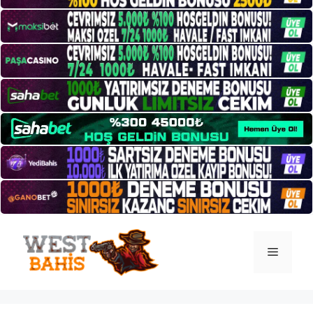
İçeriğe
atla
Menü