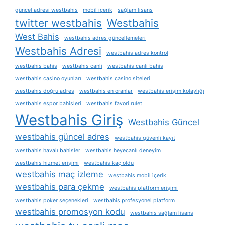
güncel adresi westbahis
mobil içerik
sağlam lisans
twitter westbahis
Westbahis
West Bahis
westbahis adres güncellemeleri
Westbahis Adresi
westbahis adres kontrol
westbahis bahis
westbahis canli
westbahis canlı bahis
westbahis casino oyunları
westbahis casino siteleri
westbahis doğru adres
westbahis en oranlar
westbahis erişim kolaylığı
westbahis espor bahisleri
westbahis favori rulet
Westbahis Giriş
Westbahis Güncel
westbahis güncel adres
westbahis güvenli kayıt
westbahis havalı bahisler
westbahis heyecanlı deneyim
westbahis hizmet erişimi
westbahis kaç oldu
westbahis maç izleme
westbahis mobil i̇çerik
westbahis para çekme
westbahis platform erişimi
westbahis poker seçenekleri
westbahis profesyonel platform
westbahis promosyon kodu
westbahis sağlam lisans