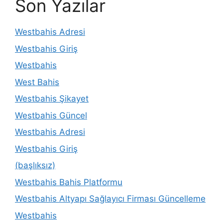
Son Yazılar
Westbahis Adresi
Westbahis Giriş
Westbahis
West Bahis
Westbahis Şikayet
Westbahis Güncel
Westbahis Adresi
Westbahis Giriş
(başlıksız)
Westbahis Bahis Platformu
Westbahis Altyapı Sağlayıcı Firması Güncelleme
Westbahis