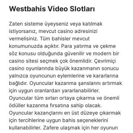
Westbahis Video Slotları
Zaten sisteme üyeyseniz veya katılmak
istiyorsanız, mevcut casino adresinizi
vermelisiniz. Tüm bahisler mevcut
konumunuzda açıktır. Para yatırma ve çekme
söz konusu olduğunda güvenilir ve modern bir
casino sitesi seçmek çok önemlidir. Çevrimiçi
casino oyunlarında büyük kazanmanın sonucu
yalnızca oyuncunun eylemlerine ve kararlarına
bağlıdır. Oyuncular kazanma şanslarını artırmak
için uygun oranlardan yararlanabilirler.
Oyuncular tüm sırları ortaya çıkarma ve önemli
ödüller kazanma fırsatına sahip olacak.
Oyuncular kazançlarını en üst düzeye çıkarmak
için tercihlerine uygun bahis seçeneklerini
kullanabilirler. Zafere ulaşmak için her oyunun