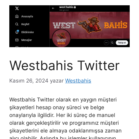
Westbahis Twitter
Kasım 26, 2024
yazar
Westbahis
Westbahis Twitter olarak en yaygın müşteri
şikayetleri hesap onay süreci ve belge
onaylarıyla ilgilidir. Her iki süreç de manuel
olarak gerçekleştirilir ve programınız müşteri
şikayetlerini ele almaya odaklanmışsa zaman
alıcı olabilir. Aslında bu işlemler kullanıcının